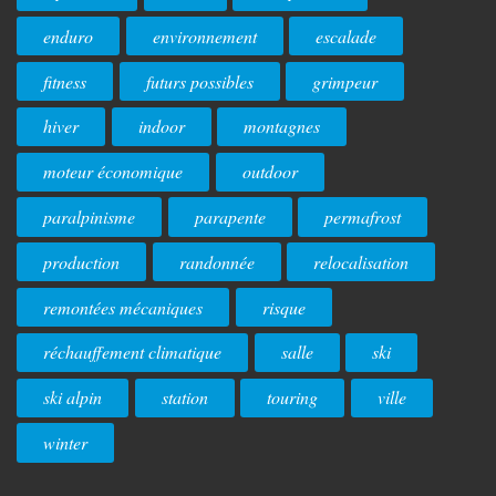
enduro
environnement
escalade
fitness
futurs possibles
grimpeur
hiver
indoor
montagnes
moteur économique
outdoor
paralpinisme
parapente
permafrost
production
randonnée
relocalisation
remontées mécaniques
risque
réchauffement climatique
salle
ski
ski alpin
station
touring
ville
winter