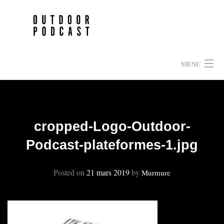
Skip
to
content
MENU
HOME
EPISODES
cropped-Logo-Outdoor-
Podcast-plateformes-1.jpg
À PROPOS
PARTENAIRES
Posted on
21 mars 2019
by
Murmure
CONTACT