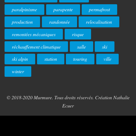
paralpinisme
parapente
permafrost
production
randonnée
relocalisation
remontées mécaniques
risque
réchauffement climatique
salle
ski
ski alpin
station
touring
ville
winter
© 2018-2020 Murmure. Tous droits réservés. Création Nathalie
Ecuer