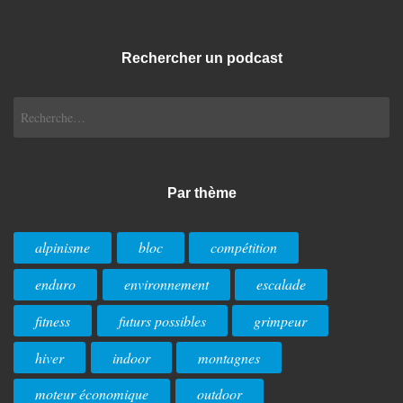
Rechercher un podcast
Rechercher :
Par thème
alpinisme
bloc
compétition
enduro
environnement
escalade
fitness
futurs possibles
grimpeur
hiver
indoor
montagnes
moteur économique
outdoor