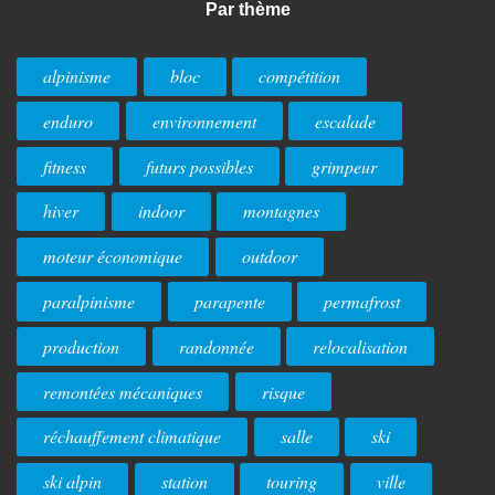
Par thème
alpinisme
bloc
compétition
enduro
environnement
escalade
fitness
futurs possibles
grimpeur
hiver
indoor
montagnes
moteur économique
outdoor
paralpinisme
parapente
permafrost
production
randonnée
relocalisation
remontées mécaniques
risque
réchauffement climatique
salle
ski
ski alpin
station
touring
ville