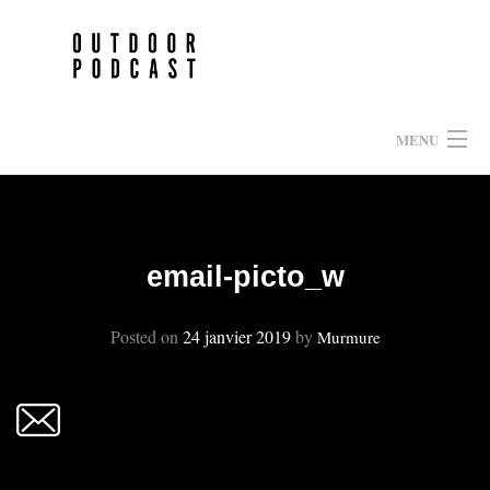
Skip
to
content
MENU
HOME
EPISODES
email-picto_w
À PROPOS
Posted on
24 janvier 2019
by
Murmure
PARTENAIRES
CONTACT