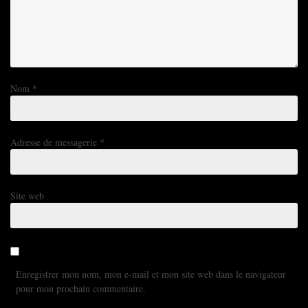
Nom
*
Adresse de messagerie
*
Site web
Enregistrer mon nom, mon e-mail et mon site web dans le navigateur
pour mon prochain commentaire.