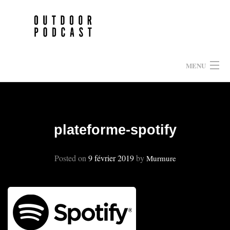
Skip
to
content
MENU
HOME
EPISODES
plateforme-spotify
À PROPOS
Posted on
9 février 2019
by
Murmure
PARTENAIRES
CONTACT