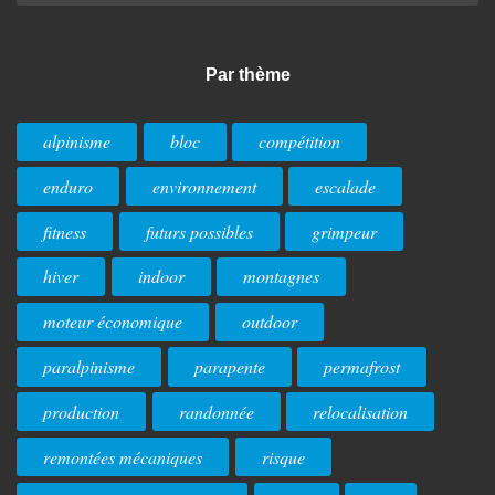
Par thème
alpinisme
bloc
compétition
enduro
environnement
escalade
fitness
futurs possibles
grimpeur
hiver
indoor
montagnes
moteur économique
outdoor
paralpinisme
parapente
permafrost
production
randonnée
relocalisation
remontées mécaniques
risque