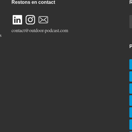
Restons en contact
R
R
contact@outdoor-podcast.com
s
P