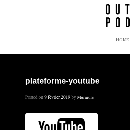
Skip
to
content
HOME
plateforme-youtube
Posted on
9 février 2019
by
Murmure