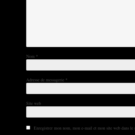
Nom
*
Adresse de messagerie
*
Site web
Enregistrer mon nom, mon e-mail et mon site web dans le