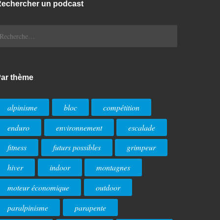
echercher un podcast
echercher :
ar thème
alpinisme
bloc
compétition
enduro
environnement
escalade
fitness
futurs possibles
grimpeur
hiver
indoor
montagnes
moteur économique
outdoor
paralpinisme
parapente