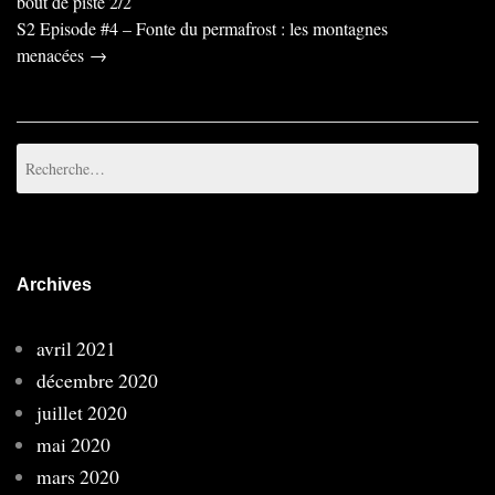
navigation
bout de piste 2/2
S2 Episode #4 – Fonte du permafrost : les montagnes
menacées
→
Rechercher :
Archives
avril 2021
décembre 2020
juillet 2020
mai 2020
mars 2020