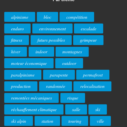
alpinisme
bloc
compétition
enduro
environnement
escalade
fitness
futurs possibles
grimpeur
hiver
indoor
montagnes
moteur économique
outdoor
paralpinisme
parapente
permafrost
production
randonnée
relocalisation
remontées mécaniques
risque
réchauffement climatique
salle
ski
ski alpin
station
touring
ville