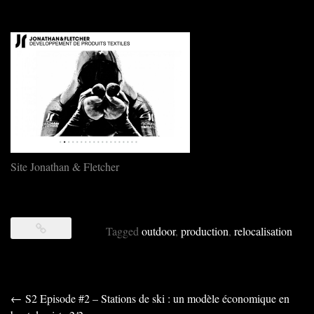
Site Jonathan & Fletcher
Tagged
outdoor
,
production
,
relocalisation
Post
←
S2 Episode #2 – Stations de ski : un modèle économique en