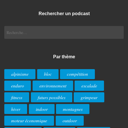
Rechercher un podcast
Rechercher :
Par thème
alpinisme
bloc
compétition
enduro
environnement
escalade
fitness
futurs possibles
grimpeur
hiver
indoor
montagnes
moteur économique
outdoor