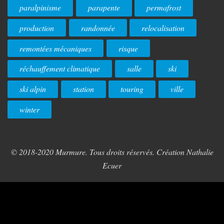
paralpinisme
parapente
permafrost
production
randonnée
relocalisation
remontées mécaniques
risque
réchauffement climatique
salle
ski
ski alpin
station
touring
ville
winter
© 2018-2020 Murmure. Tous droits réservés. Création Nathalie
Ecuer