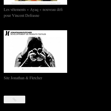
Les vêtements « Ayaq « nouveau défi
pour Vincent Defrasne
Site Jonathan & Fletcher