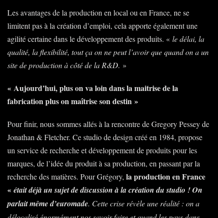
vidéo
Les avantages de la production en local ou en France, ne se
de
limitent pas à la création d’emploi, cela apporte également une
présentation
agilité certaine dans le développement des produits. «
le délai, la
de
qualité, la flexibilité, tout ça on ne peut l’avoir que quand on a un
Matryx
site de production à côté de la R&D.
»
« Aujourd’hui, plus on va loin dans la maitrise de la
fabrication plus on maîtrise son destin »
Pour finir, nous sommes allés à la rencontre de Gregory Pessey de
Jonathan & Fletcher. Ce studio de design créé en 1984, propose
un service de recherche et développement de produits pour les
marques, de l’idée du produit à sa production, en passant par la
la production en France
recherche des matières. Pour Grégory,
«
était déjà un sujet de discussion à la création du studio ! On
parlait même d’euromade
. Cette crise révèle une réalité : on a
délocalisé énormément nos savoir-faire et quand les pays dans