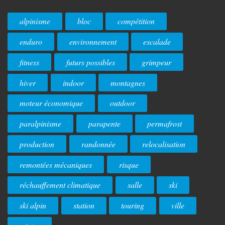
alpinisme
bloc
compétition
enduro
environnement
escalade
fitness
futurs possibles
grimpeur
hiver
indoor
montagnes
moteur économique
outdoor
paralpinisme
parapente
permafrost
production
randonnée
relocalisation
remontées mécaniques
risque
réchauffement climatique
salle
ski
ski alpin
station
touring
ville