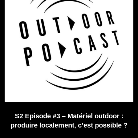
S2 Episode #3 – Matériel outdoor :
produire localement, c’est possible ?