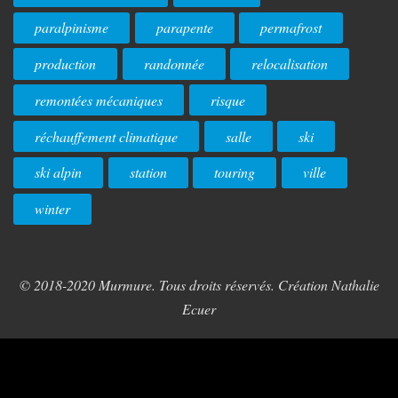
paralpinisme
parapente
permafrost
production
randonnée
relocalisation
remontées mécaniques
risque
réchauffement climatique
salle
ski
ski alpin
station
touring
ville
winter
© 2018-2020 Murmure. Tous droits réservés. Création Nathalie
Ecuer