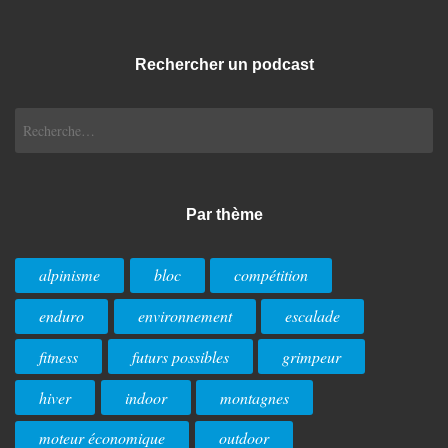
Rechercher un podcast
Rechercher :
Par thème
alpinisme
bloc
compétition
enduro
environnement
escalade
fitness
futurs possibles
grimpeur
hiver
indoor
montagnes
moteur économique
outdoor