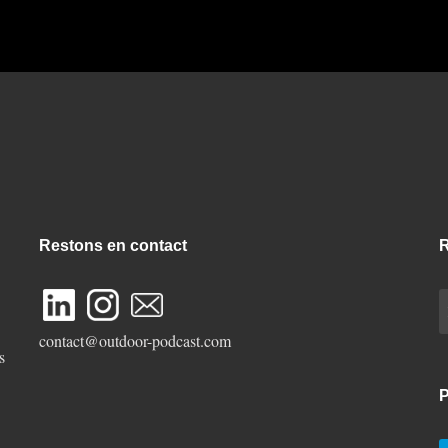
Restons en contact
R
R
contact@outdoor-podcast.com
s
P