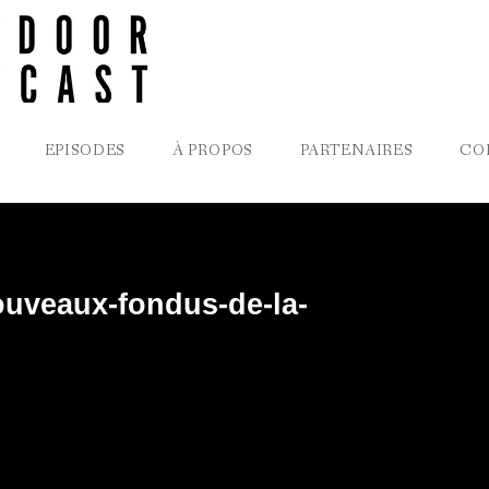
EPISODES
À PROPOS
PARTENAIRES
CO
ouveaux-fondus-de-la-