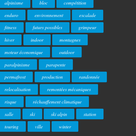
alpinisme
bloc
compétition
enduro
environnement
escalade
fitness
futurs possibles
grimpeur
hiver
indoor
montagnes
moteur économique
outdoor
paralpinisme
parapente
permafrost
production
randonnée
relocalisation
remontées mécaniques
risque
réchauffement climatique
salle
ski
ski alpin
station
touring
ville
winter